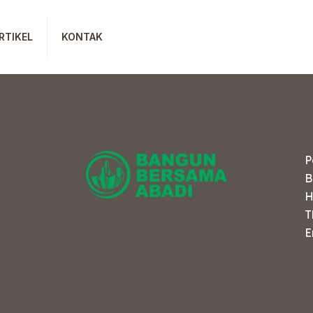
RTIKEL
KONTAK
P
B
H
T
E