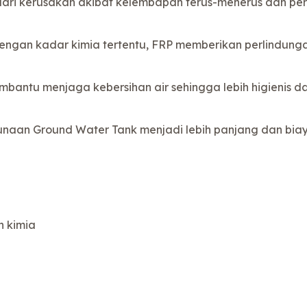
dari kerusakan akibat kelembapan terus-menerus dan pe
ngan kadar kimia tertentu, FRP memberikan perlindunga
antu menjaga kebersihan air sehingga lebih higienis da
unaan Ground Water Tank menjadi lebih panjang dan bia
n kimia