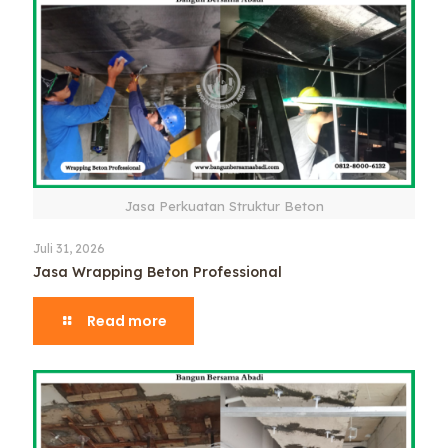
Jasa Perkuatan Struktur Beton
Juli 31, 2026
Jasa Wrapping Beton Professional
Read more