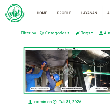
HOME
PROFILE
LAYANAN
A
Filter by
Categories
Tags
Au
admin
on
Juli 31, 2026