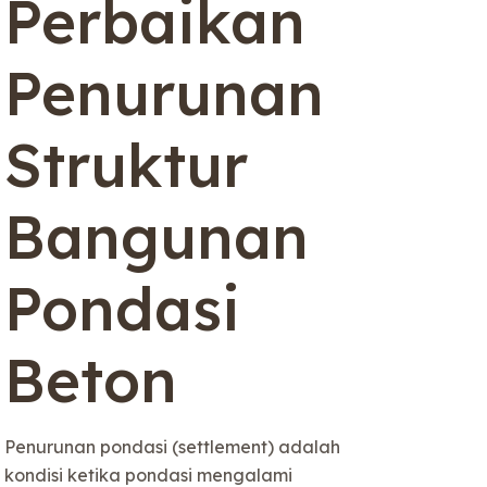
Perbaikan
Penurunan
Struktur
Bangunan
Pondasi
Beton
Penurunan pondasi (settlement) adalah
kondisi ketika pondasi mengalami