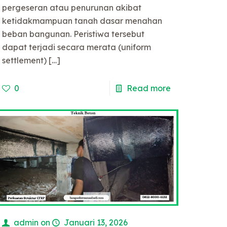
pergeseran atau penurunan akibat
ketidakmampuan tanah dasar menahan
beban bangunan. Peristiwa tersebut
dapat terjadi secara merata (uniform
settlement)
[…]
0
Read more
admin
on
Januari 13, 2026