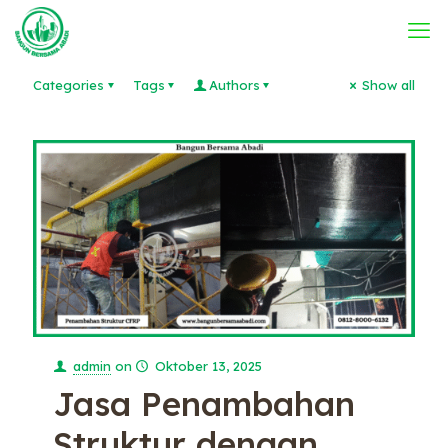
Categories
Tags
Authors
Show all
admin
on
Oktober 13, 2025
Jasa Penambahan
Struktur dengan