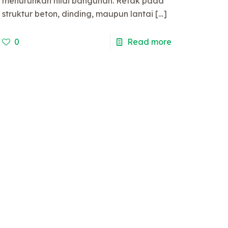
menurunkan nilai bangunan. Retak pada
struktur beton, dinding, maupun lantai
[…]
0
Read more