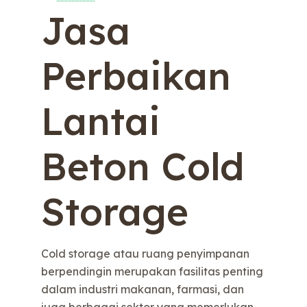
Jasa
Perbaikan
Lantai
Beton Cold
Storage
Cold storage atau ruang penyimpanan
berpendingin merupakan fasilitas penting
dalam industri makanan, farmasi, dan
juga berbagai sektor yang memerlukan