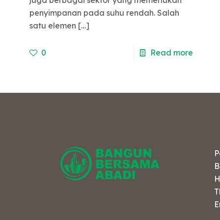
penyimpanan pada suhu rendah. Salah
e
satu elemen
[…]
0
Read more
P
B
H
T
E