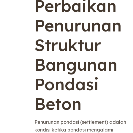
Perbaikan
Penurunan
Struktur
Bangunan
Pondasi
Beton
Penurunan pondasi (settlement) adalah
kondisi ketika pondasi mengalami