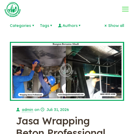
Categories
Tags
Authors
Show all
admin
on
Juli 31, 2026
Jasa Wrapping
Beton Professional