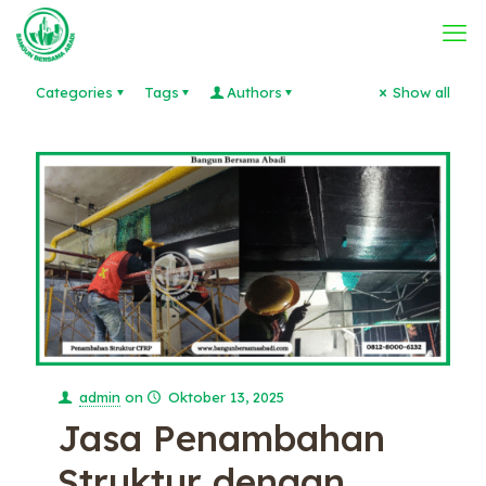
Categories
Tags
Authors
Show all
admin
on
Oktober 13, 2025
Jasa Penambahan
Struktur dengan