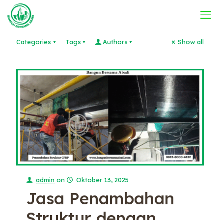
Categories
Tags
Authors
Show all
admin
on
Oktober 13, 2025
Jasa Penambahan
Struktur dengan