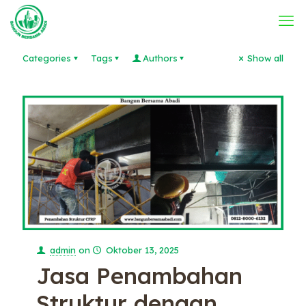
Categories
Tags
Authors
Show all
admin
on
Oktober 13, 2025
Jasa Penambahan
Struktur dengan