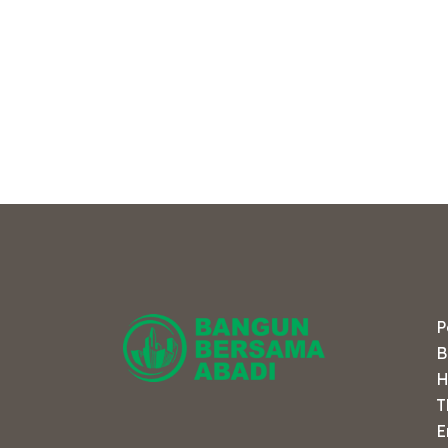
e
P
B
H
T
E