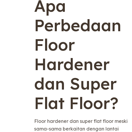
Apa
Perbedaan
Floor
Hardener
dan Super
Flat Floor?
Floor hardener dan super flat floor meski
sama-sama berkaitan dengan lantai