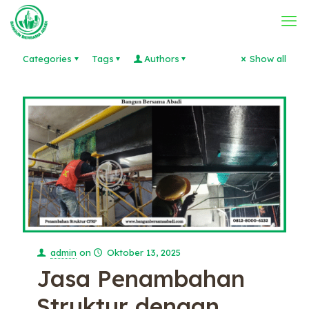
Categories
Tags
Authors
Show all
admin
on
Oktober 13, 2025
Jasa Penambahan
Struktur dengan