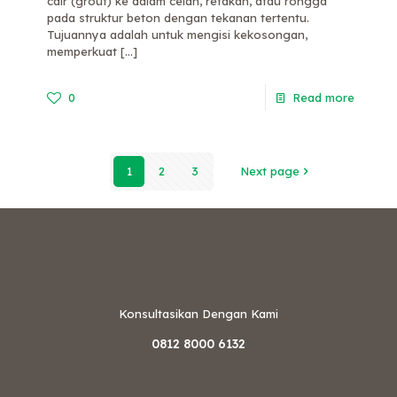
cair (grout) ke dalam celah, retakan, atau rongga
pada struktur beton dengan tekanan tertentu.
Tujuannya adalah untuk mengisi kekosongan,
memperkuat
[…]
0
Read more
1
2
3
Next page
Konsultasikan Dengan Kami
0812 8000 6132