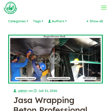
Categories
Tags
Authors
Show all
admin
on
Juli 31, 2026
Jasa Wrapping
Beton Professional