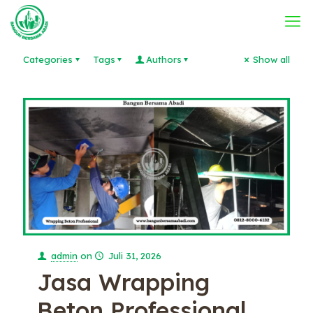
Categories
Tags
Authors
Show all
admin
on
Juli 31, 2026
Jasa Wrapping
Beton Professional