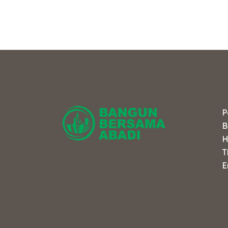
e
P
B
H
T
E