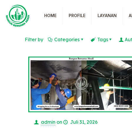
HOME
PROFILE
LAYANAN
A
Filter by
Categories
Tags
Au
admin
on
Juli 31, 2026