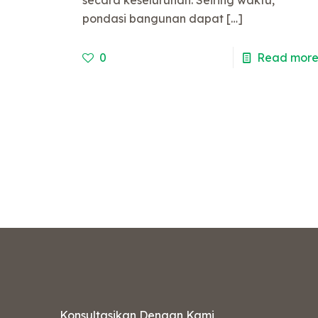
pondasi bangunan dapat
[…]
0
Read mor
Konsultasikan Dengan Kami