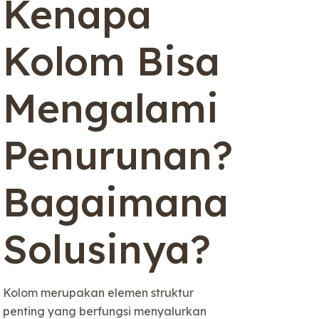
Kenapa
Kolom Bisa
Mengalami
Penurunan?
Bagaimana
Solusinya?
Kolom merupakan elemen struktur
penting yang berfungsi menyalurkan