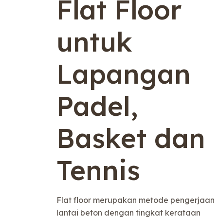
Flat Floor
untuk
Lapangan
Padel,
Basket dan
Tennis
Flat floor merupakan metode pengerjaan
lantai beton dengan tingkat kerataan