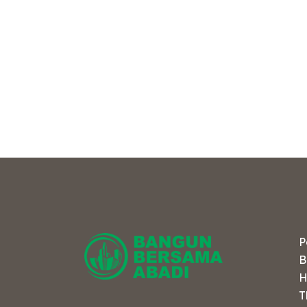
e
P
B
H
T