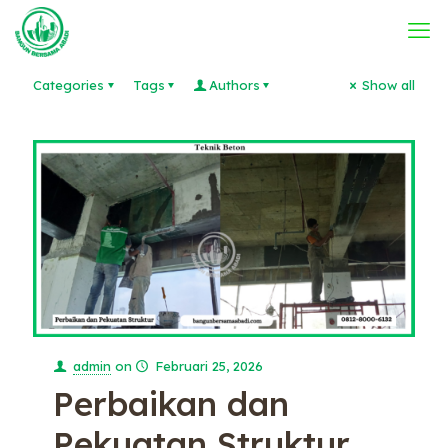
Categories
Tags
Authors
Show all
admin
on
Februari 25, 2026
Perbaikan dan
Pekuatan Struktur