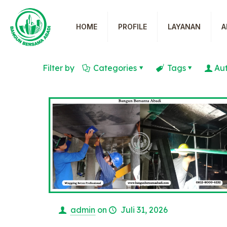
HOME
PROFILE
LAYANAN
A
Filter by
Categories
Tags
Au
admin
on
Juli 31, 2026