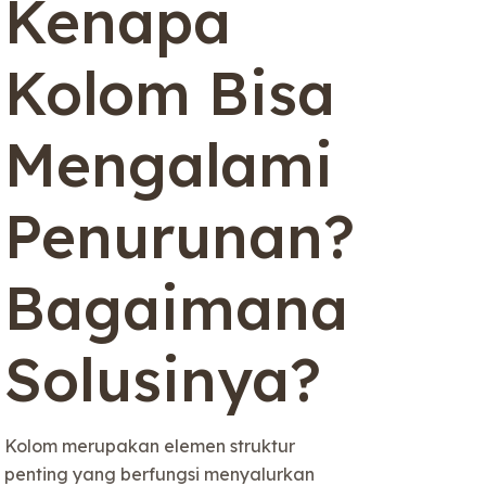
Kenapa
Kolom Bisa
Mengalami
Penurunan?
Bagaimana
Solusinya?
Kolom merupakan elemen struktur
penting yang berfungsi menyalurkan