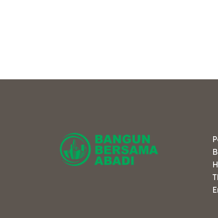
e
P
B
H
T
E