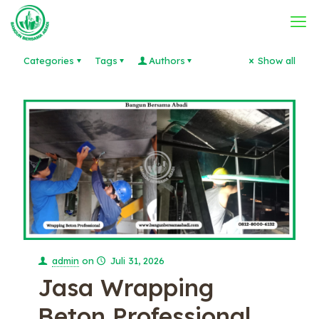
Categories
Tags
Authors
Show all
admin
on
Juli 31, 2026
Jasa Wrapping
Beton Professional