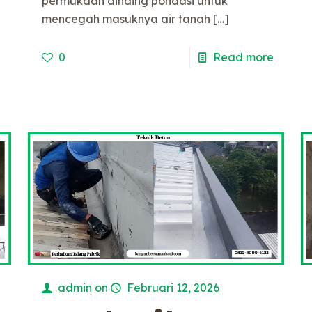
permukaan dinding pondasi untuk
e
mencegah masuknya air tanah
[…]
0
Read more
admin
on
Februari 12, 2026