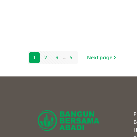
e
1
2
3
...
5
Next page
P
B
H