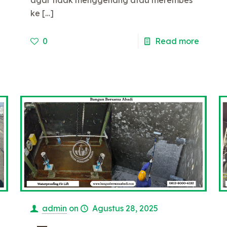
ke
[…]
0
Read more
e
admin
on
Agustus 28, 2025