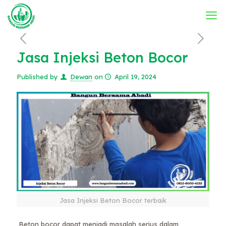
Jasa Injeksi Beton Bocor
Published by
Dewan
on
April 19, 2024
Jasa Injeksi Beton Bocor terbaik
Beton bocor dapat menjadi masalah serius dalam