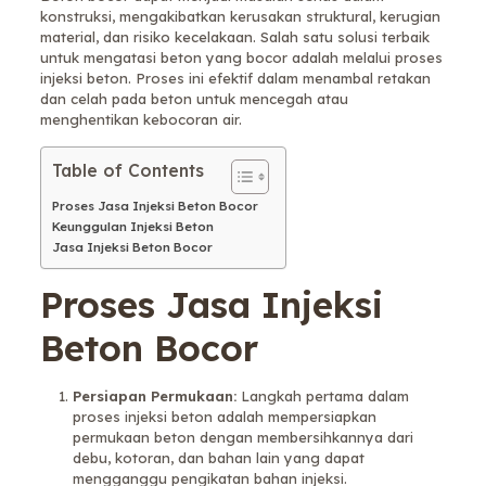
konstruksi, mengakibatkan kerusakan struktural, kerugian
material, dan risiko kecelakaan. Salah satu solusi terbaik
untuk mengatasi beton yang bocor adalah melalui proses
injeksi beton. Proses ini efektif dalam menambal retakan
dan celah pada beton untuk mencegah atau
menghentikan kebocoran air.
Table of Contents
Proses Jasa Injeksi Beton Bocor
Keunggulan Injeksi Beton
Jasa Injeksi Beton Bocor
Proses Jasa Injeksi
Beton Bocor
Persiapan Permukaan:
Langkah pertama dalam
proses injeksi beton adalah mempersiapkan
permukaan beton dengan membersihkannya dari
debu, kotoran, dan bahan lain yang dapat
mengganggu pengikatan bahan injeksi.